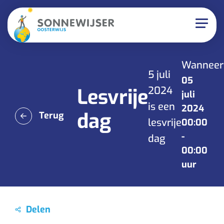
Wanneer
5 juli
05
Lesvrije
2024
juli
is een
2024
dag
Terug
lesvrije
00:00
-
dag
00:00
uur