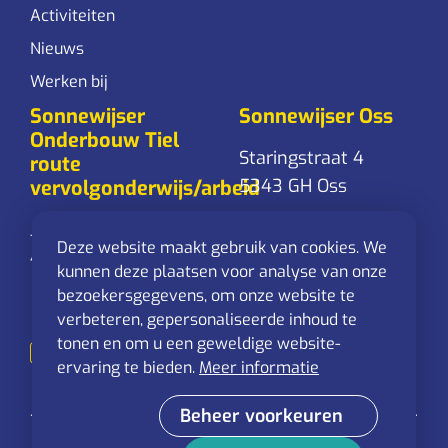
Activiteiten
Nieuws
Werken bij
Sonnewijser
Sonnewijser Oss
Onderbouw Tiel
Staringstraat 4
route
5343 GH Oss
vervolgonderwijs/arbeid
Jacob Cremerstraat 1
0412-626 300
Deze website maakt gebruik van cookies. We
4001 XM Tiel
Stuur een
kunnen deze plaatsen voor analyse van onze
mail
bezoekersgegevens, om onze website te
0344-627 042
verbeteren, gepersonaliseerde inhoud te
Stuur een
tonen en om u een geweldige website-
mail
ervaring te bieden.
Meer informatie
Beheer voorkeuren