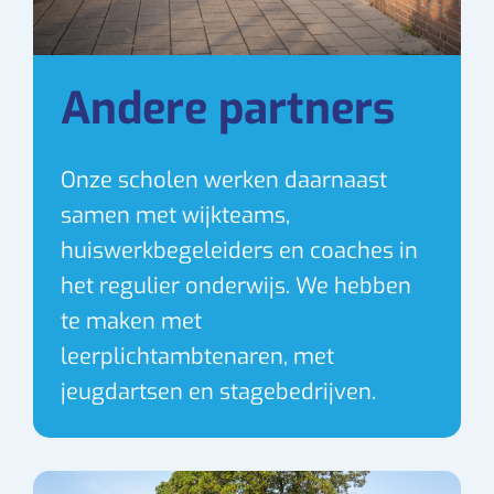
Andere partners
Onze scholen werken daarnaast
samen met wijkteams,
huiswerkbegeleiders en coaches in
het regulier onderwijs. We hebben
te maken met
leerplichtambtenaren, met
jeugdartsen en stagebedrijven.